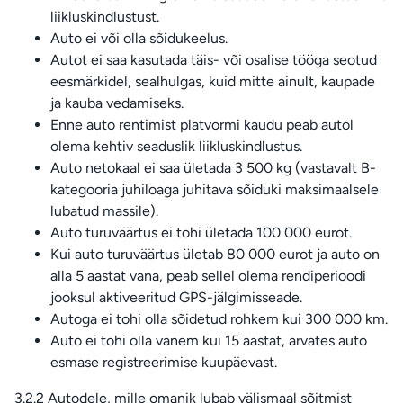
liikluskindlustust.
Auto ei või olla sõidukeelus.
Autot ei saa kasutada täis- või osalise tööga seotud
eesmärkidel, sealhulgas, kuid mitte ainult, kaupade
ja kauba vedamiseks.
Enne auto rentimist platvormi kaudu peab autol
olema kehtiv seaduslik liikluskindlustus.
Auto netokaal ei saa ületada 3 500 kg (vastavalt B-
kategooria juhiloaga juhitava sõiduki maksimaalsele
lubatud massile).
Auto turuväärtus ei tohi ületada 100 000 eurot.
Kui auto turuväärtus ületab 80 000 eurot ja auto on
alla 5 aastat vana, peab sellel olema rendiperioodi
jooksul aktiveeritud GPS-jälgimisseade.
Autoga ei tohi olla sõidetud rohkem kui 300 000 km.
Auto ei tohi olla vanem kui 15 aastat, arvates auto
esmase registreerimise kuupäevast.
3.2.2 Autodele, mille omanik lubab välismaal sõitmist