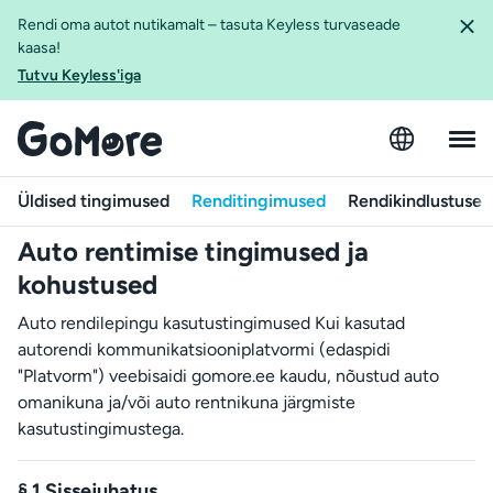
Rendi oma autot nutikamalt – tasuta Keyless turvaseade
kaasa!
Tutvu Keyless'iga
Üldised tingimused
Renditingimused
Rendikindlustuse 
Auto rentimise tingimused ja
kohustused
Auto rendilepingu kasutustingimused Kui kasutad
autorendi kommunikatsiooniplatvormi (edaspidi
"Platvorm") veebisaidi gomore.ee kaudu, nõustud auto
omanikuna ja/või auto rentnikuna järgmiste
kasutustingimustega.
§ 1 Sissejuhatus