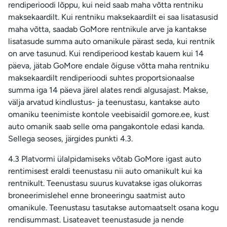
rendiperioodi lõppu, kui neid saab maha võtta rentniku
maksekaardilt. Kui rentniku maksekaardilt ei saa lisatasusid
maha võtta, saadab GoMore rentnikule arve ja kantakse
lisatasude summa auto omanikule pärast seda, kui rentnik
on arve tasunud. Kui rendiperiood kestab kauem kui 14
päeva, jätab GoMore endale õiguse võtta maha rentniku
maksekaardilt rendiperioodi suhtes proportsionaalse
summa iga 14 päeva järel alates rendi algusajast. Makse,
välja arvatud kindlustus- ja teenustasu, kantakse auto
omaniku teenimiste kontole veebisaidil gomore.ee, kust
auto omanik saab selle oma pangakontole edasi kanda.
Sellega seoses, järgides punkti 4.3.
4.3 Platvormi ülalpidamiseks võtab GoMore igast auto
rentimisest eraldi teenustasu nii auto omanikult kui ka
rentnikult. Teenustasu suurus kuvatakse igas olukorras
broneerimislehel enne broneeringu saatmist auto
omanikule. Teenustasu tasutakse automaatselt osana kogu
rendisummast. Lisateavet teenustasude ja nende