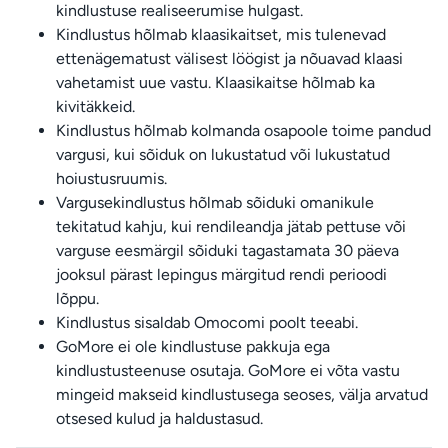
kindlustuse realiseerumise hulgast.
Kindlustus hõlmab klaasikaitset, mis tulenevad
ettenägematust välisest löögist ja nõuavad klaasi
vahetamist uue vastu. Klaasikaitse hõlmab ka
kivitäkkeid.
Kindlustus hõlmab kolmanda osapoole toime pandud
vargusi, kui sõiduk on lukustatud või lukustatud
hoiustusruumis.
Vargusekindlustus hõlmab sõiduki omanikule
tekitatud kahju, kui rendileandja jätab pettuse või
varguse eesmärgil sõiduki tagastamata 30 päeva
jooksul pärast lepingus märgitud rendi perioodi
lõppu.
Kindlustus sisaldab Omocomi poolt teeabi.
GoMore ei ole kindlustuse pakkuja ega
kindlustusteenuse osutaja. GoMore ei võta vastu
mingeid makseid kindlustusega seoses, välja arvatud
otsesed kulud ja haldustasud.