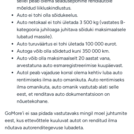
sellel peab olema seadusepõhine rendiautole
mõeldud liikluskindlustus.
Auto ei tohi olla sõidukeelus.
Auto netokaal ei tohi ületada 3 500 kg (vastates B-
kategooria juhiloaga juhitava sõiduki maksimaalsele
lubatud massile).
Auto turuväärtus ei tohi ületada 100 000 eurot.
Autoga võib olla sõidetud kuni 350 000 km.
Auto võib olla maksimaalselt 20 aastat vana,
arvestatuna auto esmaregistreerimise kuupäevast.
Autol peab vajaduse korral olema kehtiv luba auto
rentimiseks ilma auto omanikuta. Auto rentimiseks
ilma omanikuta, auto omanik vastutab alati selle
eest, et renditava auto dokumentatsioon on
nõuetekohane.
GoMore'i ei saa pidada vastutavaks mingil moel juhtumite
eest, kus ettevõttele kuuluvat autot on renditud ilma
nõutava autorenditegevuse lubadeta.