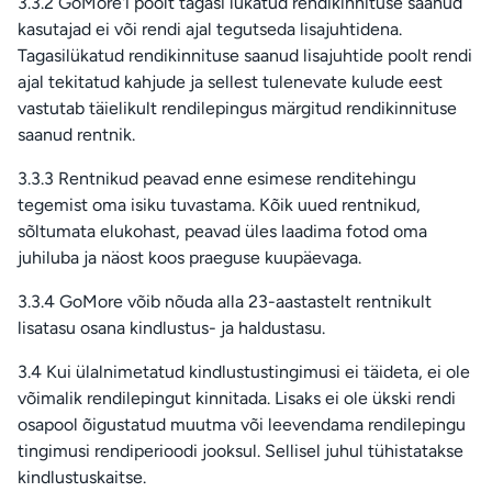
3.3.2 GoMore'i poolt tagasi lükatud rendikinnituse saanud
kasutajad ei või rendi ajal tegutseda lisajuhtidena.
Tagasilükatud rendikinnituse saanud lisajuhtide poolt rendi
ajal tekitatud kahjude ja sellest tulenevate kulude eest
vastutab täielikult rendilepingus märgitud rendikinnituse
saanud rentnik.
3.3.3 Rentnikud peavad enne esimese renditehingu
tegemist oma isiku tuvastama. Kõik uued rentnikud,
sõltumata elukohast, peavad üles laadima fotod oma
juhiluba ja näost koos praeguse kuupäevaga.
3.3.4 GoMore võib nõuda alla 23-aastastelt rentnikult
lisatasu osana kindlustus- ja haldustasu.
3.4 Kui ülalnimetatud kindlustustingimusi ei täideta, ei ole
võimalik rendilepingut kinnitada. Lisaks ei ole ükski rendi
osapool õigustatud muutma või leevendama rendilepingu
tingimusi rendiperioodi jooksul. Sellisel juhul tühistatakse
kindlustuskaitse.