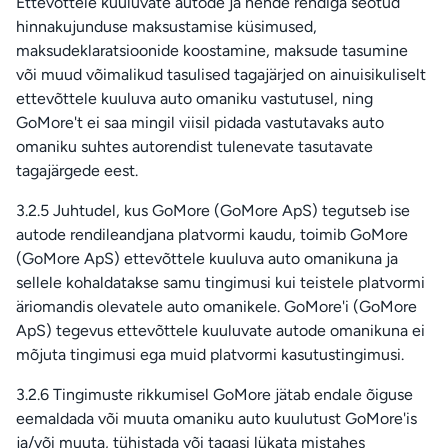
Ettevõttele kuuluvate autode ja nende rendiga seotud
hinnakujunduse maksustamise küsimused,
maksudeklaratsioonide koostamine, maksude tasumine
või muud võimalikud tasulised tagajärjed on ainuisikuliselt
ettevõttele kuuluva auto omaniku vastutusel, ning
GoMore't ei saa mingil viisil pidada vastutavaks auto
omaniku suhtes autorendist tulenevate tasutavate
tagajärgede eest.
3.2.5 Juhtudel, kus GoMore (GoMore ApS) tegutseb ise
autode rendileandjana platvormi kaudu, toimib GoMore
(GoMore ApS) ettevõttele kuuluva auto omanikuna ja
sellele kohaldatakse samu tingimusi kui teistele platvormi
äriomandis olevatele auto omanikele. GoMore'i (GoMore
ApS) tegevus ettevõttele kuuluvate autode omanikuna ei
mõjuta tingimusi ega muid platvormi kasutustingimusi.
3.2.6 Tingimuste rikkumisel GoMore jätab endale õiguse
eemaldada või muuta omaniku auto kuulutust GoMore'is
ja/või muuta, tühistada või tagasi lükata mistahes