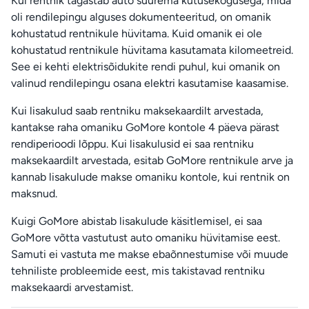
Kui rentnik tagastab auto suurema kütusekogusega, mida
oli rendilepingu alguses dokumenteeritud, on omanik
kohustatud rentnikule hüvitama. Kuid omanik ei ole
kohustatud rentnikule hüvitama kasutamata kilomeetreid.
See ei kehti elektrisõidukite rendi puhul, kui omanik on
valinud rendilepingu osana elektri kasutamise kaasamise.
Kui lisakulud saab rentniku maksekaardilt arvestada,
kantakse raha omaniku GoMore kontole 4 päeva pärast
rendiperioodi lõppu. Kui lisakulusid ei saa rentniku
maksekaardilt arvestada, esitab GoMore rentnikule arve ja
kannab lisakulude makse omaniku kontole, kui rentnik on
maksnud.
Kuigi GoMore abistab lisakulude käsitlemisel, ei saa
GoMore võtta vastutust auto omaniku hüvitamise eest.
Samuti ei vastuta me makse ebaõnnestumise või muude
tehniliste probleemide eest, mis takistavad rentniku
maksekaardi arvestamist.