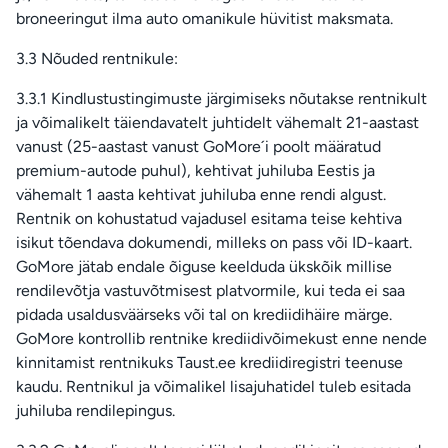
broneeringut ilma auto omanikule hüvitist maksmata.
3.3 Nõuded rentnikule:
3.3.1 Kindlustustingimuste järgimiseks nõutakse rentnikult
ja võimalikelt täiendavatelt juhtidelt vähemalt 21-aastast
vanust (25-aastast vanust GoMore´i poolt määratud
premium-autode puhul), kehtivat juhiluba Eestis ja
vähemalt 1 aasta kehtivat juhiluba enne rendi algust.
Rentnik on kohustatud vajadusel esitama teise kehtiva
isikut tõendava dokumendi, milleks on pass või ID-kaart.
GoMore jätab endale õiguse keelduda ükskõik millise
rendilevõtja vastuvõtmisest platvormile, kui teda ei saa
pidada usaldusväärseks või tal on krediidihäire märge.
GoMore kontrollib rentnike krediidivõimekust enne nende
kinnitamist rentnikuks Taust.ee krediidiregistri teenuse
kaudu. Rentnikul ja võimalikel lisajuhatidel tuleb esitada
juhiluba rendilepingus.