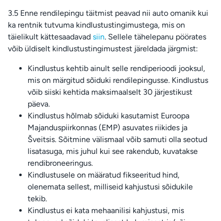
3.5 Enne rendilepingu täitmist peavad nii auto omanik kui
ka rentnik tutvuma kindlustustingimustega, mis on
täielikult kättesaadavad
siin
. Sellele tähelepanu pöörates
võib üldiselt kindlustustingimustest järeldada järgmist:
Kindlustus kehtib ainult selle rendiperioodi jooksul,
mis on märgitud sõiduki rendilepingusse. Kindlustus
võib siiski kehtida maksimaalselt 30 järjestikust
päeva.
Kindlustus hõlmab sõiduki kasutamist Euroopa
Majanduspiirkonnas (EMP) asuvates riikides ja
Šveitsis. Sõitmine välismaal võib samuti olla seotud
lisatasuga, mis juhul kui see rakendub, kuvatakse
rendibroneeringus.
Kindlustusele on määratud fikseeritud hind,
olenemata sellest, milliseid kahjustusi sõidukile
tekib.
Kindlustus ei kata mehaanilisi kahjustusi, mis