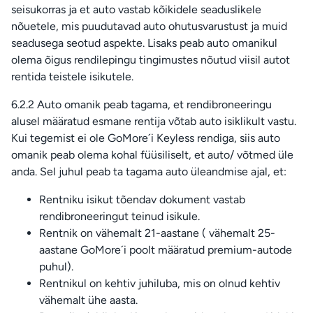
seisukorras ja et auto vastab kõikidele seaduslikele
nõuetele, mis puudutavad auto ohutusvarustust ja muid
seadusega seotud aspekte. Lisaks peab auto omanikul
olema õigus rendilepingu tingimustes nõutud viisil autot
rentida teistele isikutele.
6.2.2 Auto omanik peab tagama, et rendibroneeringu
alusel määratud esmane rentija võtab auto isiklikult vastu.
Kui tegemist ei ole GoMore´i Keyless rendiga, siis auto
omanik peab olema kohal füüsiliselt, et auto/ võtmed üle
anda. Sel juhul peab ta tagama auto üleandmise ajal, et:
Rentniku isikut tõendav dokument vastab
rendibroneeringut teinud isikule.
Rentnik on vähemalt 21-aastane ( vähemalt 25-
aastane GoMore´i poolt määratud premium-autode
puhul).
Rentnikul on kehtiv juhiluba, mis on olnud kehtiv
vähemalt ühe aasta.