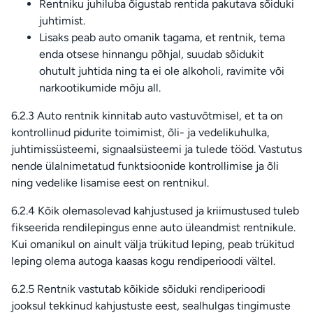
Rentniku juhiluba õigustab rentida pakutava sõiduki
juhtimist.
Lisaks peab auto omanik tagama, et rentnik, tema
enda otsese hinnangu põhjal, suudab sõidukit
ohutult juhtida ning ta ei ole alkoholi, ravimite või
narkootikumide mõju all.
6.2.3 Auto rentnik kinnitab auto vastuvõtmisel, et ta on
kontrollinud pidurite toimimist, õli- ja vedelikuhulka,
juhtimissüsteemi, signaalsüsteemi ja tulede tööd. Vastutus
nende ülalnimetatud funktsioonide kontrollimise ja õli
ning vedelike lisamise eest on rentnikul.
6.2.4 Kõik olemasolevad kahjustused ja kriimustused tuleb
fikseerida rendilepingus enne auto üleandmist rentnikule.
Kui omanikul on ainult välja trükitud leping, peab trükitud
leping olema autoga kaasas kogu rendiperioodi vältel.
6.2.5 Rentnik vastutab kõikide sõiduki rendiperioodi
jooksul tekkinud kahjustuste eest, sealhulgas tingimuste