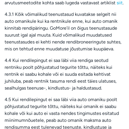
arvutusmeetodite kohta saab lugeda vastavast artiklist
siit
.
4.3.1 Kõik võimalikud teenustasud kuvatakse selgelt nii
auto omanikule kui ka rentnikule enne, kui auto omanik
kinnitab rendipäringu. GoMore'il on õigus teenustasude
suurust igal ajal muuta. Kuid võimalikud muudatused
teenustasudes ei kehti nende rendibroneeringute suhtes,
mis on tehtud enne muudatuse jõustumise kuupäeva.
4.4 Kui rendilepingut ei saa läbi viia rendiga seotud
rentniku poolt põhjustatud tegurite tõttu, näiteks kui
rentnik ei saabu kohale või ei suuda esitada kehtivat
juhiluba, peab rentnik tasuma rendi eest täies ulatuses,
sealhulgas teenuse-, kindlustus- ja haldustasud.
4.5 Kui rendilepingut ei saa läbi viia auto omaniku poolt
põhjustatud tegurite tõttu, näiteks kui omanik ei saabu
kohale või kui auto ei vasta nendes tingimustes esitatud
miinimumnõuetele, peab auto omanik maksma auto
rendisumma eest tulenevad teenuste, kindlustuse ja