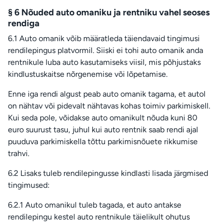
§ 6 Nõuded auto omaniku ja rentniku vahel seoses
rendiga
6.1 Auto omanik võib määratleda täiendavaid tingimusi
rendilepingus platvormil. Siiski ei tohi auto omanik anda
rentnikule luba auto kasutamiseks viisil, mis põhjustaks
kindlustuskaitse nõrgenemise või lõpetamise.
Enne iga rendi algust peab auto omanik tagama, et autol
on nähtav või pidevalt nähtavas kohas toimiv parkimiskell.
Kui seda pole, võidakse auto omanikult nõuda kuni 80
euro suurust tasu, juhul kui auto rentnik saab rendi ajal
puuduva parkimiskella tõttu parkimisnõuete rikkumise
trahvi.
6.2 Lisaks tuleb rendilepingusse kindlasti lisada järgmised
tingimused:
6.2.1 Auto omanikul tuleb tagada, et auto antakse
rendilepingu kestel auto rentnikule täielikult ohutus