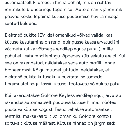
automaatselt kilomeetri hinna põhjal, mis on nähtav
rentnikule broneeringu tegemisel. Auto omanik ja rentnik
peavad kokku leppima kütuse puudumise hüvitamisega
seotud kuludes.
Elektrisõidukite (EV-de) omanikud võivad valida, kas
kütuse kasutamine on rendilepingusse kaasa arvatud (nii
võtmeta kui ka võtmega rendilepingute puhul), mille
puhul ei lisata rendilepingu lõppedes kütusekulu eraldi. Kui
see on rakendatud, näidatakse seda auto profiilil enne
broneerimist. Kõigil muudel juhtudel eeldatakse, et
elektrisõidukite kütusekulu hüvitatakse samadel
tingimustel nagu fossiilkütusel töötavate sõidukite puhul.
Kui rakendatakse GoMore Keyless rendilepingut, arvutab
rakendus automaatselt puuduva kütuse hinna, mõõtes
puuduva kütuse kogust. Tasud tehakse automaatselt
rentniku maksekaardilt või omaniku GoMore kontolt,
sõltuvalt kütuse määrast. Kütuse hinnad on järgmised: