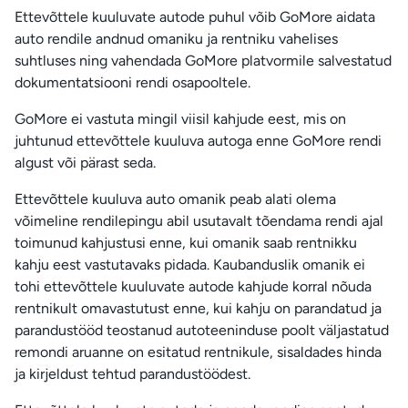
Ettevõttele kuuluvate autode puhul võib GoMore aidata
auto rendile andnud omaniku ja rentniku vahelises
suhtluses ning vahendada GoMore platvormile salvestatud
dokumentatsiooni rendi osapooltele.
GoMore ei vastuta mingil viisil kahjude eest, mis on
juhtunud ettevõttele kuuluva autoga enne GoMore rendi
algust või pärast seda.
Ettevõttele kuuluva auto omanik peab alati olema
võimeline rendilepingu abil usutavalt tõendama rendi ajal
toimunud kahjustusi enne, kui omanik saab rentnikku
kahju eest vastutavaks pidada. Kaubanduslik omanik ei
tohi ettevõttele kuuluvate autode kahjude korral nõuda
rentnikult omavastutust enne, kui kahju on parandatud ja
parandustööd teostanud autoteeninduse poolt väljastatud
remondi aruanne on esitatud rentnikule, sisaldades hinda
ja kirjeldust tehtud parandustöödest.