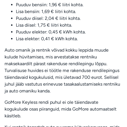
Puuduv bensiin: 1,96 € liitri kohta.
Lisa bensiin: 1,69 € liitri kohta.
Puuduv diisel: 2,04 € liitri kohta.
Lisa diisel: 1,75 € liitri kohta.
Puuduv elekter: 0,45 € kWh kohta.
Lisa elekter: 0,41 € kWh kohta.
Auto omanik ja rentnik võivad kokku leppida muude
kulude hüvitamises, mis arvestatakse rentniku
maksekaardilt pärast rakenduse rendilepingu lõppu.
Turvalisuse huvides ei töötle me rakenduse rendilepingus
täiendavaid kogukulusid, mis ületavad 700 eurot. Sellisel
juhul jääb vastutus erinevuse tasakaalustamiseks rentniku
ja auto omaniku kanda.
GoMore Keyless rendi puhul ei ole täiendavate
kogukulude osas piiranguid, mida GoMore automaatselt
käsitleb.