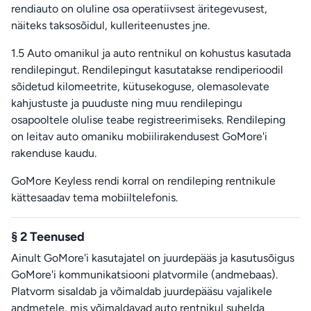
rendiauto on oluline osa operatiivsest äritegevusest,
näiteks taksosõidul, kulleriteenustes jne.
1.5 Auto omanikul ja auto rentnikul on kohustus kasutada
rendilepingut. Rendilepingut kasutatakse rendiperioodil
sõidetud kilomeetrite, kütusekoguse, olemasolevate
kahjustuste ja puuduste ning muu rendilepingu
osapooltele olulise teabe registreerimiseks. Rendileping
on leitav auto omaniku mobiilirakendusest GoMore'i
rakenduse kaudu.
GoMore Keyless rendi korral on rendileping rentnikule
kättesaadav tema mobiiltelefonis.
§ 2 Teenused
Ainult GoMore'i kasutajatel on juurdepääs ja kasutusõigus
GoMore'i kommunikatsiooni platvormile (andmebaas).
Platvorm sisaldab ja võimaldab juurdepääsu vajalikele
andmetele, mis võimaldavad auto rentnikul suhelda