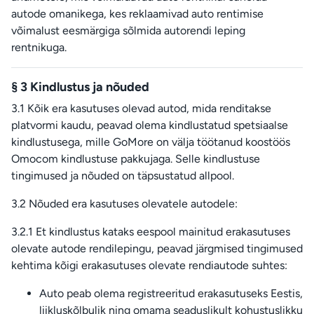
autode omanikega, kes reklaamivad auto rentimise
võimalust eesmärgiga sõlmida autorendi leping
rentnikuga.
§ 3 Kindlustus ja nõuded
3.1 Kõik era kasutuses olevad autod, mida renditakse
platvormi kaudu, peavad olema kindlustatud spetsiaalse
kindlustusega, mille GoMore on välja töötanud koostöös
Omocom kindlustuse pakkujaga. Selle kindlustuse
tingimused ja nõuded on täpsustatud allpool.
3.2 Nõuded era kasutuses olevatele autodele:
3.2.1 Et kindlustus kataks eespool mainitud erakasutuses
olevate autode rendilepingu, peavad järgmised tingimused
kehtima kõigi erakasutuses olevate rendiautode suhtes:
Auto peab olema registreeritud erakasutuseks Eestis,
liikluskõlbulik ning omama seaduslikult kohustuslikku