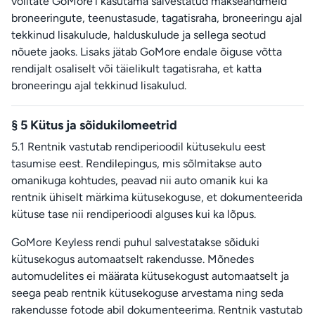
volitate GoMore'i kasutama salvestatud makseandmeid
broneeringute, teenustasude, tagatisraha, broneeringu ajal
tekkinud lisakulude, halduskulude ja sellega seotud
nõuete jaoks. Lisaks jätab GoMore endale õiguse võtta
rendijalt osaliselt või täielikult tagatisraha, et katta
broneeringu ajal tekkinud lisakulud.
§ 5 Kütus ja sõidukilomeetrid
5.1 Rentnik vastutab rendiperioodil kütusekulu eest
tasumise eest. Rendilepingus, mis sõlmitakse auto
omanikuga kohtudes, peavad nii auto omanik kui ka
rentnik ühiselt märkima kütusekoguse, et dokumenteerida
kütuse tase nii rendiperioodi alguses kui ka lõpus.
GoMore Keyless rendi puhul salvestatakse sõiduki
kütusekogus automaatselt rakendusse. Mõnedes
automudelites ei määrata kütusekogust automaatselt ja
seega peab rentnik kütusekoguse arvestama ning seda
rakendusse fotode abil dokumenteerima. Rentnik vastutab