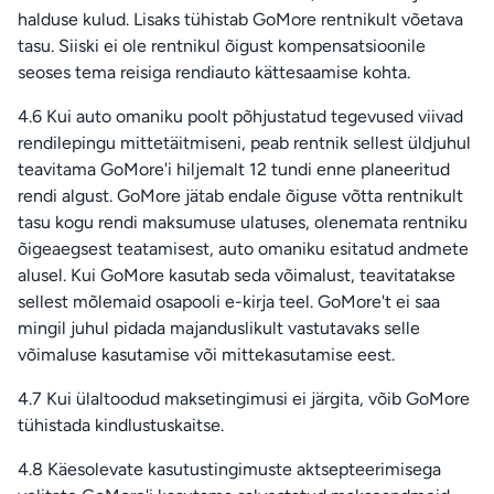
halduse kulud. Lisaks tühistab GoMore rentnikult võetava
tasu. Siiski ei ole rentnikul õigust kompensatsioonile
seoses tema reisiga rendiauto kättesaamise kohta.
4.6 Kui auto omaniku poolt põhjustatud tegevused viivad
rendilepingu mittetäitmiseni, peab rentnik sellest üldjuhul
teavitama GoMore'i hiljemalt 12 tundi enne planeeritud
rendi algust. GoMore jätab endale õiguse võtta rentnikult
tasu kogu rendi maksumuse ulatuses, olenemata rentniku
õigeaegsest teatamisest, auto omaniku esitatud andmete
alusel. Kui GoMore kasutab seda võimalust, teavitatakse
sellest mõlemaid osapooli e-kirja teel. GoMore't ei saa
mingil juhul pidada majanduslikult vastutavaks selle
võimaluse kasutamise või mittekasutamise eest.
4.7 Kui ülaltoodud maksetingimusi ei järgita, võib GoMore
tühistada kindlustuskaitse.
4.8 Käesolevate kasutustingimuste aktsepteerimisega