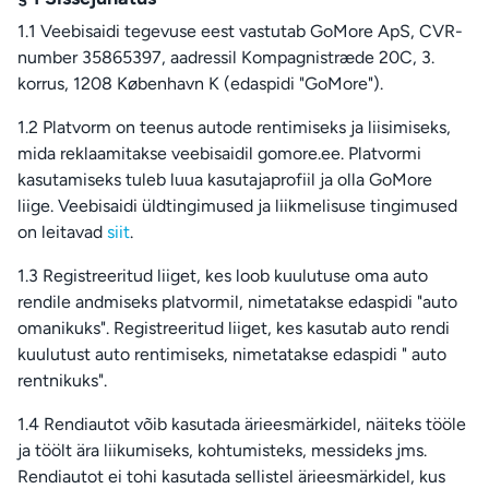
1.1 Veebisaidi tegevuse eest vastutab GoMore ApS, CVR-
number 35865397, aadressil Kompagnistræde 20C, 3.
korrus, 1208 København K (edaspidi "GoMore").
1.2 Platvorm on teenus autode rentimiseks ja liisimiseks,
mida reklaamitakse veebisaidil gomore.ee. Platvormi
kasutamiseks tuleb luua kasutajaprofiil ja olla GoMore
liige. Veebisaidi üldtingimused ja liikmelisuse tingimused
on leitavad
siit
.
1.3 Registreeritud liiget, kes loob kuulutuse oma auto
rendile andmiseks platvormil, nimetatakse edaspidi "auto
omanikuks". Registreeritud liiget, kes kasutab auto rendi
kuulutust auto rentimiseks, nimetatakse edaspidi " auto
rentnikuks".
1.4 Rendiautot võib kasutada ärieesmärkidel, näiteks tööle
ja töölt ära liikumiseks, kohtumisteks, messideks jms.
Rendiautot ei tohi kasutada sellistel ärieesmärkidel, kus