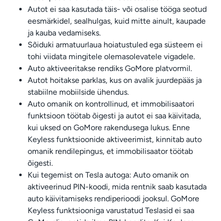
Autot ei saa kasutada täis- või osalise tööga seotud
eesmärkidel, sealhulgas, kuid mitte ainult, kaupade
ja kauba vedamiseks.
Sõiduki armatuurlaua hoiatustuled ega süsteem ei
tohi viidata mingitele olemasolevatele vigadele.
Auto aktiveeritakse rendiks GoMore platvormil.
Autot hoitakse parklas, kus on avalik juurdepääs ja
stabiilne mobiilside ühendus.
Auto omanik on kontrollinud, et immobilisaatori
funktsioon töötab õigesti ja autot ei saa käivitada,
kui uksed on GoMore rakendusega lukus. Enne
Keyless funktsioonide aktiveerimist, kinnitab auto
omanik rendilepingus, et immobilisaator töötab
õigesti.
Kui tegemist on Tesla autoga: Auto omanik on
aktiveerinud PIN-koodi, mida rentnik saab kasutada
auto käivitamiseks rendiperioodi jooksul. GoMore
Keyless funktsiooniga varustatud Teslasid ei saa