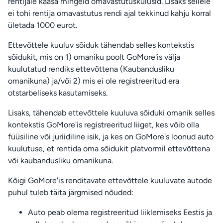
rentijale kaasa mingeid omavastutuskulusid. Lisaks sellele
ei tohi rentija omavastutus rendi ajal tekkinud kahju korral
ületada 1000 eurot.
Ettevõttele kuuluv sõiduk tähendab selles kontekstis
sõidukit, mis on 1) omaniku poolt GoMore'is välja
kuulutatud rendiks ettevõttena (Kaubandusliku
omanikuna) ja/või 2) mis ei ole registreeritud era
otstarbeliseks kasutamiseks.
Lisaks, tähendab ettevõttele kuuluva sõiduki omanik selles
kontekstis GoMore'is registreeritud liiget, kes võib olla
füüsiline või juriidiline isik, ja kes on GoMore's loonud auto
kuulutuse, et rentida oma sõidukit platvormil ettevõttena
või kaubandusliku omanikuna.
Kõigi GoMore'is renditavate ettevõttele kuuluvate autode
puhul tuleb täita järgmised nõuded:
Auto peab olema registreeritud liiklemiseks Eestis ja