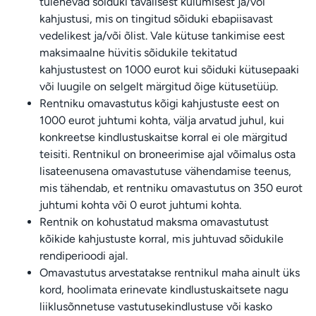
tulenevad sõiduki tavalisest kulumisest ja/või
kahjustusi, mis on tingitud sõiduki ebapiisavast
vedelikest ja/või õlist. Vale kütuse tankimise eest
maksimaalne hüvitis sõidukile tekitatud
kahjustustest on 1000 eurot kui sõiduki kütusepaaki
või luugile on selgelt märgitud õige kütusetüüp.
Rentniku omavastutus kõigi kahjustuste eest on
1000 eurot juhtumi kohta, välja arvatud juhul, kui
konkreetse kindlustuskaitse korral ei ole märgitud
teisiti. Rentnikul on broneerimise ajal võimalus osta
lisateenusena omavastutuse vähendamise teenus,
mis tähendab, et rentniku omavastutus on 350 eurot
juhtumi kohta või 0 eurot juhtumi kohta.
Rentnik on kohustatud maksma omavastutust
kõikide kahjustuste korral, mis juhtuvad sõidukile
rendiperioodi ajal.
Omavastutus arvestatakse rentnikul maha ainult üks
kord, hoolimata erinevate kindlustuskaitsete nagu
liiklusõnnetuse vastutusekindlustuse või kasko