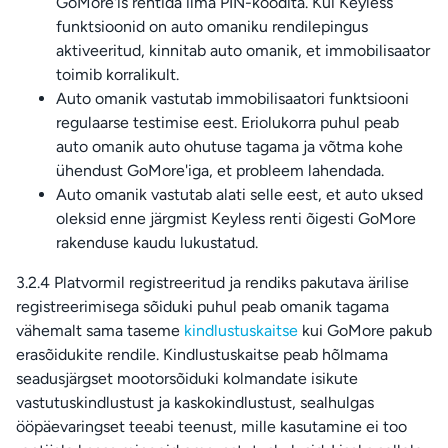
GoMore'is rentida ilma PIN-koodita. Kui Keyless
funktsioonid on auto omaniku rendilepingus
aktiveeritud, kinnitab auto omanik, et immobilisaator
toimib korralikult.
Auto omanik vastutab immobilisaatori funktsiooni
regulaarse testimise eest. Eriolukorra puhul peab
auto omanik auto ohutuse tagama ja võtma kohe
ühendust GoMore'iga, et probleem lahendada.
Auto omanik vastutab alati selle eest, et auto uksed
oleksid enne järgmist Keyless renti õigesti GoMore
rakenduse kaudu lukustatud.
3.2.4 Platvormil registreeritud ja rendiks pakutava ärilise
registreerimisega sõiduki puhul peab omanik tagama
vähemalt sama taseme
kindlustuskaitse
kui GoMore pakub
erasõidukite rendile. Kindlustuskaitse peab hõlmama
seadusjärgset mootorsõiduki kolmandate isikute
vastutuskindlustust ja kaskokindlustust, sealhulgas
ööpäevaringset teeabi teenust, mille kasutamine ei too