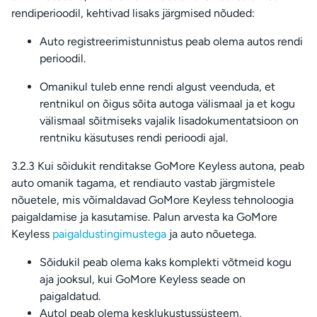
rendiperioodil, kehtivad lisaks järgmised nõuded:
Auto registreerimistunnistus peab olema autos rendi
perioodil.
Omanikul tuleb enne rendi algust veenduda, et
rentnikul on õigus sõita autoga välismaal ja et kogu
välismaal sõitmiseks vajalik lisadokumentatsioon on
rentniku käsutuses rendi perioodi ajal.
3.2.3 Kui sõidukit renditakse GoMore Keyless autona, peab
auto omanik tagama, et rendiauto vastab järgmistele
nõuetele, mis võimaldavad GoMore Keyless tehnoloogia
paigaldamise ja kasutamise. Palun arvesta ka GoMore
Keyless
paigaldustingimustega
ja auto nõuetega.
Sõidukil peab olema kaks komplekti võtmeid kogu
aja jooksul, kui GoMore Keyless seade on
paigaldatud.
Autol peab olema kesklukustussüsteem.