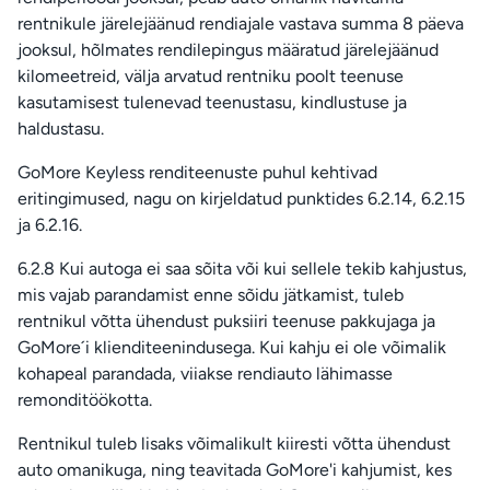
rentnikule järelejäänud rendiajale vastava summa 8 päeva
jooksul, hõlmates rendilepingus määratud järelejäänud
kilomeetreid, välja arvatud rentniku poolt teenuse
kasutamisest tulenevad teenustasu, kindlustuse ja
haldustasu.
GoMore Keyless renditeenuste puhul kehtivad
eritingimused, nagu on kirjeldatud punktides 6.2.14, 6.2.15
ja 6.2.16.
6.2.8 Kui autoga ei saa sõita või kui sellele tekib kahjustus,
mis vajab parandamist enne sõidu jätkamist, tuleb
rentnikul võtta ühendust puksiiri teenuse pakkujaga ja
GoMore´i klienditeenindusega. Kui kahju ei ole võimalik
kohapeal parandada, viiakse rendiauto lähimasse
remonditöökotta.
Rentnikul tuleb lisaks võimalikult kiiresti võtta ühendust
auto omanikuga, ning teavitada GoMore'i kahjumist, kes