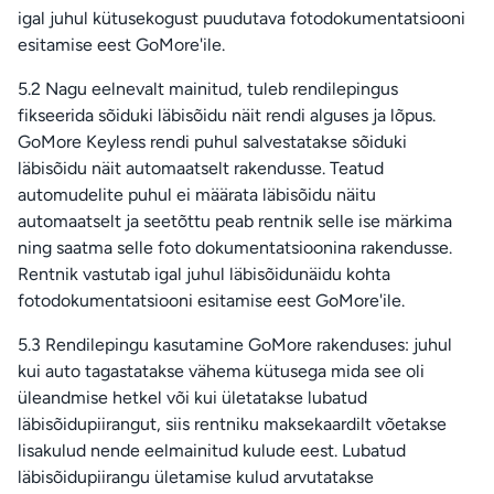
igal juhul kütusekogust puudutava fotodokumentatsiooni
esitamise eest GoMore'ile.
5.2 Nagu eelnevalt mainitud, tuleb rendilepingus
fikseerida sõiduki läbisõidu näit rendi alguses ja lõpus.
GoMore Keyless rendi puhul salvestatakse sõiduki
läbisõidu näit automaatselt rakendusse. Teatud
automudelite puhul ei määrata läbisõidu näitu
automaatselt ja seetõttu peab rentnik selle ise märkima
ning saatma selle foto dokumentatsioonina rakendusse.
Rentnik vastutab igal juhul läbisõidunäidu kohta
fotodokumentatsiooni esitamise eest GoMore'ile.
5.3 Rendilepingu kasutamine GoMore rakenduses: juhul
kui auto tagastatakse vähema kütusega mida see oli
üleandmise hetkel või kui ületatakse lubatud
läbisõidupiirangut, siis rentniku maksekaardilt võetakse
lisakulud nende eelmainitud kulude eest. Lubatud
läbisõidupiirangu ületamise kulud arvutatakse