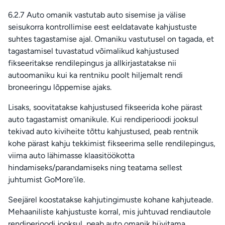
6.2.7 Auto omanik vastutab auto sisemise ja välise
seisukorra kontrollimise eest eeldatavate kahjustuste
suhtes tagastamise ajal. Omaniku vastutusel on tagada, et
tagastamisel tuvastatud võimalikud kahjustused
fikseeritakse rendilepingus ja allkirjastatakse nii
autoomaniku kui ka rentniku poolt hiljemalt rendi
broneeringu lõppemise ajaks.
Lisaks, soovitatakse kahjustused fikseerida kohe pärast
auto tagastamist omanikule. Kui rendiperioodi jooksul
tekivad auto kiviheite tõttu kahjustused, peab rentnik
kohe pärast kahju tekkimist fikseerima selle rendilepingus,
viima auto lähimasse klaasitöökotta
hindamiseks/parandamiseks ning teatama sellest
juhtumist GoMore'ile.
Seejärel koostatakse kahjutingimuste kohane kahjuteade.
Mehaaniliste kahjustuste korral, mis juhtuvad rendiautole
rendiperioodi jooksul, peab auto omanik hüvitama