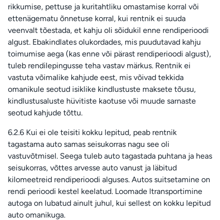
rikkumise, pettuse ja kuritahtliku omastamise korral või
ettenägematu õnnetuse korral, kui rentnik ei suuda
veenvalt tõestada, et kahju oli sõidukil enne rendiperioodi
algust. Ebakindlates olukordades, mis puudutavad kahju
toimumise aega (kas enne või pärast rendiperioodi algust),
tuleb rendilepingusse teha vastav märkus. Rentnik ei
vastuta võimalike kahjude eest, mis võivad tekkida
omanikule seotud isiklike kindlustuste maksete tõusu,
kindlustusaluste hüvitiste kaotuse või muude sarnaste
seotud kahjude tõttu.
6.2.6 Kui ei ole teisiti kokku lepitud, peab rentnik
tagastama auto samas seisukorras nagu see oli
vastuvõtmisel. Seega tuleb auto tagastada puhtana ja heas
seisukorras, võttes arvesse auto vanust ja läbitud
kilomeetreid rendiperioodi alguses. Autos suitsetamine on
rendi perioodi kestel keelatud. Loomade ltransportimine
autoga on lubatud ainult juhul, kui sellest on kokku lepitud
auto omanikuga.