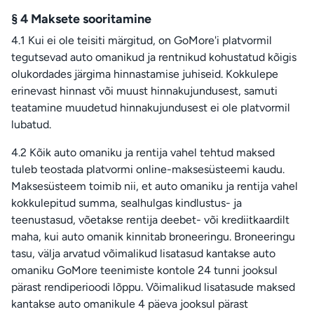
§ 4 Maksete sooritamine
4.1 Kui ei ole teisiti märgitud, on GoMore'i platvormil
tegutsevad auto omanikud ja rentnikud kohustatud kõigis
olukordades järgima hinnastamise juhiseid. Kokkulepe
erinevast hinnast või muust hinnakujundusest, samuti
teatamine muudetud hinnakujundusest ei ole platvormil
lubatud.
4.2 Kõik auto omaniku ja rentija vahel tehtud maksed
tuleb teostada platvormi online-maksesüsteemi kaudu.
Maksesüsteem toimib nii, et auto omaniku ja rentija vahel
kokkulepitud summa, sealhulgas kindlustus- ja
teenustasud, võetakse rentija deebet- või krediitkaardilt
maha, kui auto omanik kinnitab broneeringu. Broneeringu
tasu, välja arvatud võimalikud lisatasud kantakse auto
omaniku GoMore teenimiste kontole 24 tunni jooksul
pärast rendiperioodi lõppu. Võimalikud lisatasude maksed
kantakse auto omanikule 4 päeva jooksul pärast