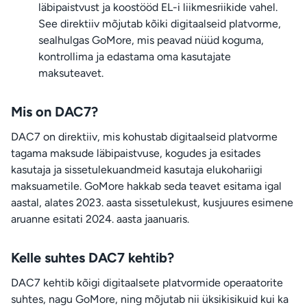
läbipaistvust ja koostööd EL-i liikmesriikide vahel.
See direktiiv mõjutab kõiki digitaalseid platvorme,
sealhulgas GoMore, mis peavad nüüd koguma,
kontrollima ja edastama oma kasutajate
maksuteavet.
Mis on DAC7?
DAC7 on direktiiv, mis kohustab digitaalseid platvorme
tagama maksude läbipaistvuse, kogudes ja esitades
kasutaja ja sissetulekuandmeid kasutaja elukohariigi
maksuametile. GoMore hakkab seda teavet esitama igal
aastal, alates 2023. aasta sissetulekust, kusjuures esimene
aruanne esitati 2024. aasta jaanuaris.
Kelle suhtes DAC7 kehtib?
DAC7 kehtib kõigi digitaalsete platvormide operaatorite
suhtes, nagu GoMore, ning mõjutab nii üksikisikuid kui ka