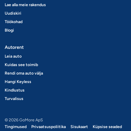
Lae alla meie rakendus
Uudiskiri
Töökohad
Blogi
Autorent
Leia auto
Kuidas see toimib
Rendi oma auto välja
Hangi Keyless
Kindlustus
Turvalisus
© 2026 GoMore ApS
Tingimused
Privaatsuspoliitika
Sisukaart
Küpsise seaded