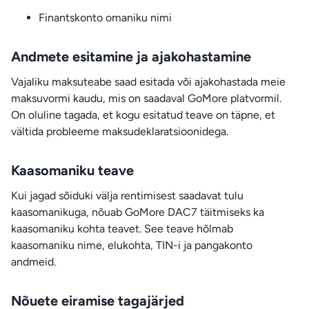
Finantskonto omaniku nimi
Andmete esitamine ja ajakohastamine
Vajaliku maksuteabe saad esitada või ajakohastada meie
maksuvormi kaudu, mis on saadaval GoMore platvormil.
On oluline tagada, et kogu esitatud teave on täpne, et
vältida probleeme maksudeklaratsioonidega.
Kaasomaniku teave
Kui jagad sõiduki välja rentimisest saadavat tulu
kaasomanikuga, nõuab GoMore DAC7 täitmiseks ka
kaasomaniku kohta teavet. See teave hõlmab
kaasomaniku nime, elukohta, TIN-i ja pangakonto
andmeid.
Nõuete eiramise tagajärjed