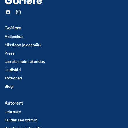
GoMore
Abikeskus
Missioon ja eesmärk
Press
Lae alla meie rakendus
Uudiskiri
Töökohad
Blogi
Autorent
Leia auto
Kuidas see toimib