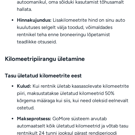
autoomanikul, oma sõiduki kasutamist tõhusamalt
hallata.
Hinnakujundus:
Lisakilomeetrite hind on sinu auto
kuulutuses selgelt välja toodud, võimaldades
rentnikel teha enne broneeringu lõpetamist
teadlikke otsuseid.
Kilomeetripiirangu ületamine
Tasu ületatud kilomeetrite eest
Kulud:
Kui rentnik ületab kaasasolevate kilomeetrite
piiri, maksustatakse ületatud kilomeetrid 50%
kõrgema määraga kui siis, kui need oleksid eelnevalt
ostetud.
Makseprotsess:
GoMore süsteem arvutab
automaatselt kõik ületatud kilomeetrid ja võtab tasu
rentnikult 24 tunni jooksul pärast rendiperioodi