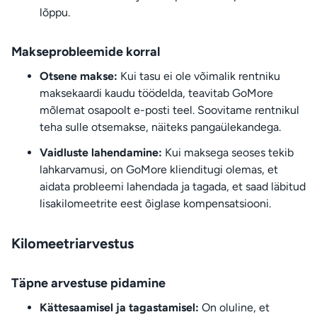
lõppu.
Makseprobleemide korral
Otsene makse:
Kui tasu ei ole võimalik rentniku
maksekaardi kaudu töödelda, teavitab GoMore
mõlemat osapoolt e-posti teel. Soovitame rentnikul
teha sulle otsemakse, näiteks pangaülekandega.
Vaidluste lahendamine:
Kui maksega seoses tekib
lahkarvamusi, on GoMore klienditugi olemas, et
aidata probleemi lahendada ja tagada, et saad läbitud
lisakilomeetrite eest õiglase kompensatsiooni.
Kilomeetriarvestus
Täpne arvestuse pidamine
Kättesaamisel ja tagastamisel:
On oluline, et