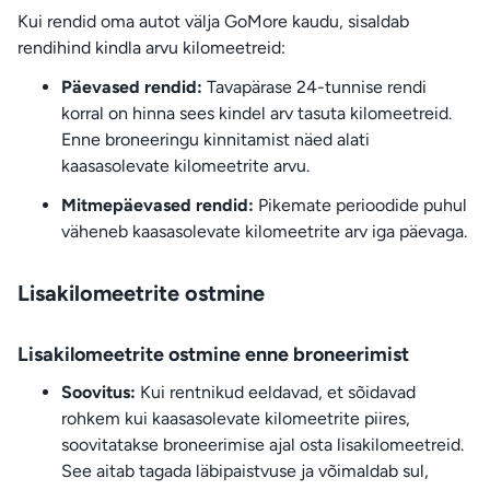
Kui rendid oma autot välja GoMore kaudu, sisaldab
rendihind kindla arvu kilomeetreid:
Päevased rendid:
Tavapärase 24-tunnise rendi
korral on hinna sees kindel arv tasuta kilomeetreid.
Enne broneeringu kinnitamist näed alati
kaasasolevate kilomeetrite arvu.
Mitmepäevased rendid:
Pikemate perioodide puhul
väheneb kaasasolevate kilomeetrite arv iga päevaga.
Lisakilomeetrite ostmine
Lisakilomeetrite ostmine enne broneerimist
Soovitus:
Kui rentnikud eeldavad, et sõidavad
rohkem kui kaasasolevate kilomeetrite piires,
soovitatakse broneerimise ajal osta lisakilomeetreid.
See aitab tagada läbipaistvuse ja võimaldab sul,