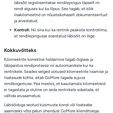
läbisõit registreeritakse rendilepingus täpselt nii
rendi alguses kui ka lõpus. See tagab, et kõik
lisakilomeetrid on nõuetekohaselt dokumenteeritud
ja arvestatud.
Kontroll:
Nii sina kui ka rentnik peaksite kontrollima,
et rendilepingusse sisestatud läbisõit on õige.
Kokkuvõtteks
Kilomeetrite korrektne haldamine tagab õiglase ja
läbipaistva rendiprotsessi nii autoomanikele kui ka
rentnikele. Seades selged ootused kilomeetrite lisamise ja
lisatasude kohta, aitab GoMore tagada sujuva
rendikogemuse. Pea meeles, et kasutamata kilomeetreid
ei tagastata ja oluline on seda rentnikele edastada, et
vältida arusaamatusi.
Läbisõiduga seotud küsimuste korral või lisateabe
saamiseks võta palun ühendust GoMore klienditoega.