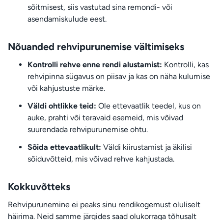
sõitmisest, siis vastutad sina remondi- või
asendamiskulude eest.
Nõuanded rehvipurunemise vältimiseks
Kontrolli rehve enne rendi alustamist:
Kontrolli, kas
rehvipinna sügavus on piisav ja kas on näha kulumise
või kahjustuste märke.
Väldi ohtlikke teid:
Ole ettevaatlik teedel, kus on
auke, prahti või teravaid esemeid, mis võivad
suurendada rehvipurunemise ohtu.
Sõida ettevaatlikult:
Väldi kiirustamist ja äkilisi
sõiduvõtteid, mis võivad rehve kahjustada.
Kokkuvõtteks
Rehvipurunemine ei peaks sinu rendikogemust oluliselt
häirima. Neid samme järgides saad olukorraga tõhusalt