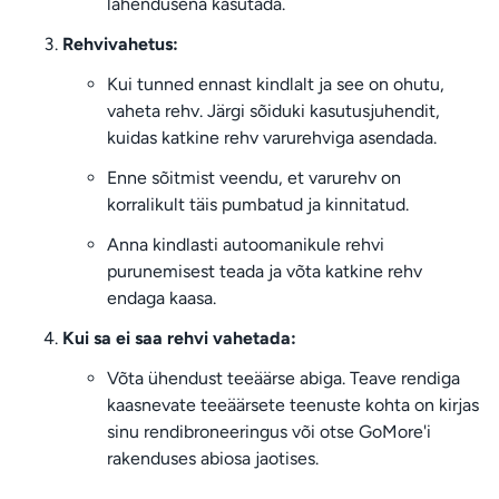
lahendusena kasutada.
Rehvivahetus:
Kui tunned ennast kindlalt ja see on ohutu,
vaheta rehv. Järgi sõiduki kasutusjuhendit,
kuidas katkine rehv varurehviga asendada.
Enne sõitmist veendu, et varurehv on
korralikult täis pumbatud ja kinnitatud.
Anna kindlasti autoomanikule rehvi
purunemisest teada ja võta katkine rehv
endaga kaasa.
Kui sa ei saa rehvi vahetada:
Võta ühendust teeäärse abiga. Teave rendiga
kaasnevate teeäärsete teenuste kohta on kirjas
sinu rendibroneeringus või otse GoMore'i
rakenduses abiosa jaotises.