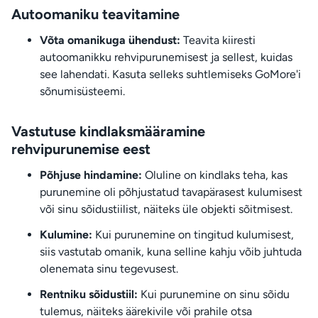
Autoomaniku teavitamine
Võta omanikuga ühendust:
Teavita kiiresti
autoomanikku rehvipurunemisest ja sellest, kuidas
see lahendati. Kasuta selleks suhtlemiseks GoMore'i
sõnumisüsteemi.
Vastutuse kindlaksmääramine
rehvipurunemise eest
Põhjuse hindamine:
Oluline on kindlaks teha, kas
purunemine oli põhjustatud tavapärasest kulumisest
või sinu sõidustiilist, näiteks üle objekti sõitmisest.
Kulumine:
Kui purunemine on tingitud kulumisest,
siis vastutab omanik, kuna selline kahju võib juhtuda
olenemata sinu tegevusest.
Rentniku sõidustiil:
Kui purunemine on sinu sõidu
tulemus, näiteks äärekivile või prahile otsa