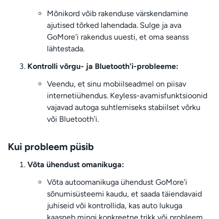
Mõnikord võib rakenduse värskendamine
ajutised tõrked lahendada. Sulge ja ava
GoMore'i rakendus uuesti, et oma seanss
lähtestada.
Kontrolli võrgu- ja Bluetooth'i-probleeme:
Veendu, et sinu mobiilseadmel on piisav
internetiühendus. Keyless-avamisfunktsioonid
vajavad autoga suhtlemiseks stabiilset võrku
või Bluetooth'i.
Kui probleem püsib
Võta ühendust omanikuga:
Võta autoomanikuga ühendust GoMore'i
sõnumisüsteemi kaudu, et saada täiendavaid
juhiseid või kontrollida, kas auto lukuga
kaasneb mingi konkreetne trikk või probleem.