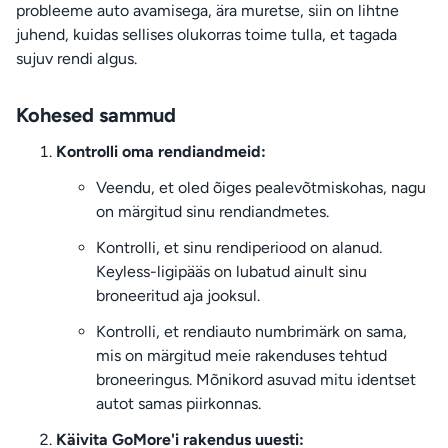
probleeme auto avamisega, ära muretse, siin on lihtne
juhend, kuidas sellises olukorras toime tulla, et tagada
sujuv rendi algus.
Kohesed sammud
Kontrolli oma rendiandmeid:
Veendu, et oled õiges pealevõtmiskohas, nagu
on märgitud sinu rendiandmetes.
Kontrolli, et sinu rendiperiood on alanud.
Keyless-ligipääs on lubatud ainult sinu
broneeritud aja jooksul.
Kontrolli, et rendiauto numbrimärk on sama,
mis on märgitud meie rakenduses tehtud
broneeringus. Mõnikord asuvad mitu identset
autot samas piirkonnas.
Käivita GoMore'i rakendus uuesti: