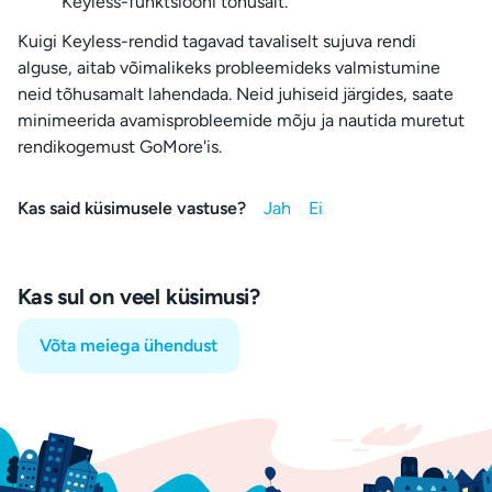
Keyless-funktsiooni tõhusalt.
Kuigi Keyless-rendid tagavad tavaliselt sujuva rendi
alguse, aitab võimalikeks probleemideks valmistumine
neid tõhusamalt lahendada. Neid juhiseid järgides, saate
minimeerida avamisprobleemide mõju ja nautida muretut
rendikogemust GoMore'is.
Kas said küsimusele vastuse?
Kas sul on veel küsimusi?
Võta meiega ühendust