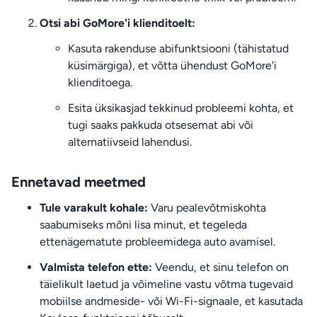
Otsi abi GoMore'i klienditoelt:
Kasuta rakenduse abifunktsiooni (tähistatud
küsimärgiga), et võtta ühendust GoMore'i
klienditoega.
Esita üksikasjad tekkinud probleemi kohta, et
tugi saaks pakkuda otsesemat abi või
alternatiivseid lahendusi.
Ennetavad meetmed
Tule varakult kohale:
Varu pealevõtmiskohta
saabumiseks mõni lisa minut, et tegeleda
ettenägematute probleemidega auto avamisel.
Valmista telefon ette:
Veendu, et sinu telefon on
täielikult laetud ja võimeline vastu võtma tugevaid
mobiilse andmeside- või Wi-Fi-signaale, et kasutada