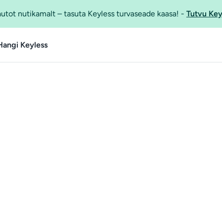
utot nutikamalt – tasuta Keyless turvaseade kaasa!
-
Tutvu Key
Hangi Keyless