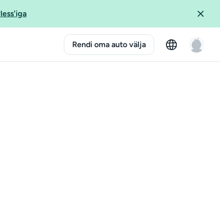
less'iga
Rendi oma auto välja