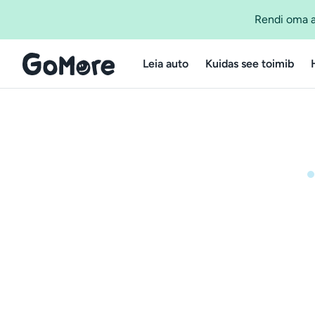
Rendi oma a
Leia auto
Kuidas see toimib