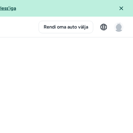
less'iga
Rendi oma auto välja