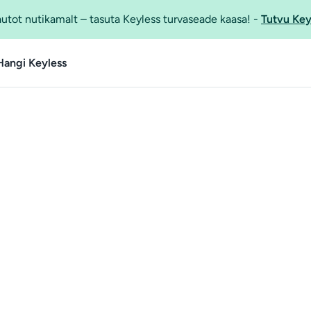
utot nutikamalt – tasuta Keyless turvaseade kaasa!
-
Tutvu Key
Hangi Keyless