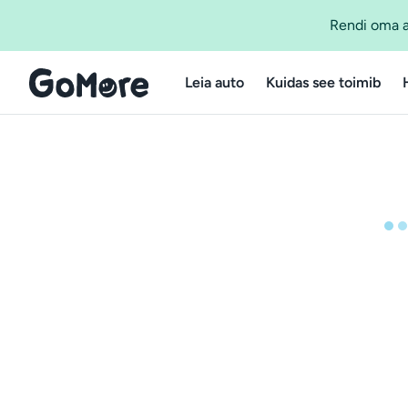
Rendi oma a
Leia auto
Kuidas see toimib