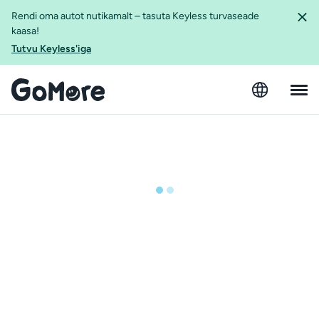
Rendi oma autot nutikamalt – tasuta Keyless turvaseade
kaasa!
Tutvu Keyless'iga