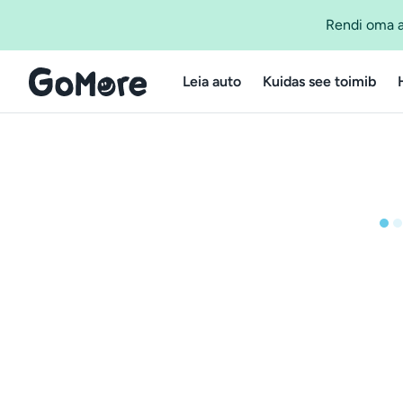
Rendi oma a
Leia auto
Kuidas see toimib