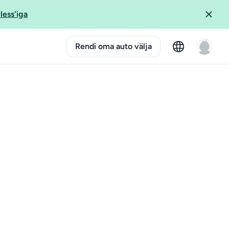
less'iga
Rendi oma auto välja