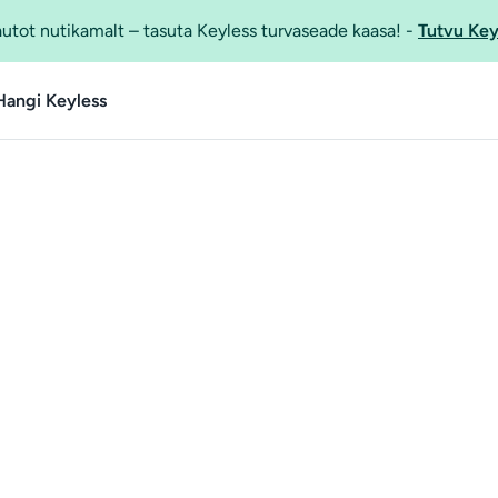
utot nutikamalt – tasuta Keyless turvaseade kaasa!
-
Tutvu Key
Hangi Keyless