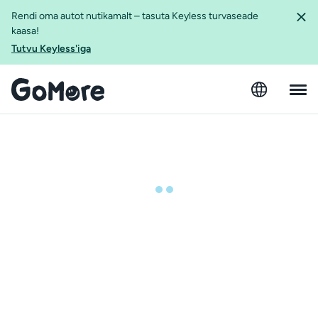
Rendi oma autot nutikamalt – tasuta Keyless turvaseade
kaasa!
Tutvu Keyless'iga