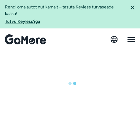
Rendi oma autot nutikamalt – tasuta Keyless turvaseade
kaasa!
Tutvu Keyless'iga