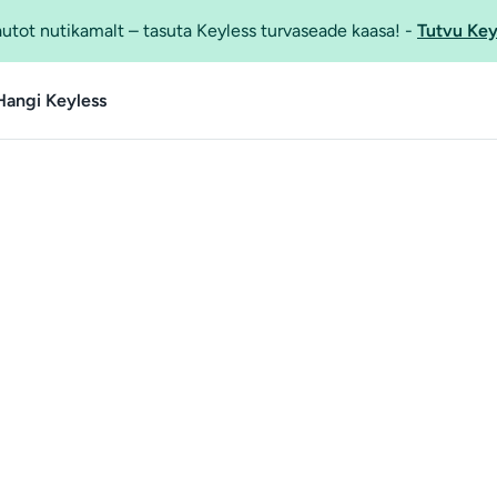
utot nutikamalt – tasuta Keyless turvaseade kaasa!
-
Tutvu Key
Hangi Keyless