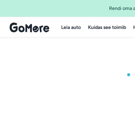
Rendi oma a
Leia auto
Kuidas see toimib