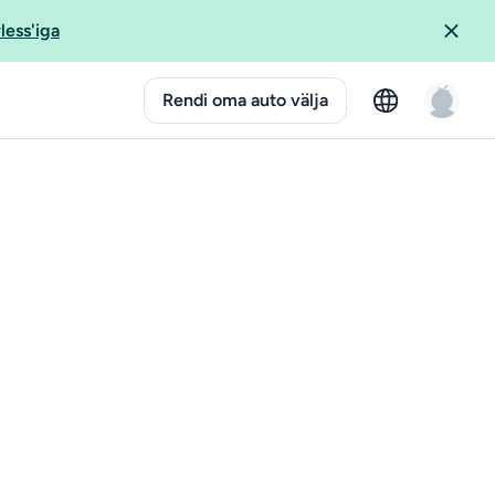
less'iga
Rendi oma auto välja