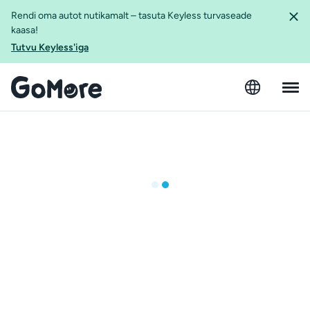
Rendi oma autot nutikamalt – tasuta Keyless turvaseade
kaasa!
Tutvu Keyless'iga