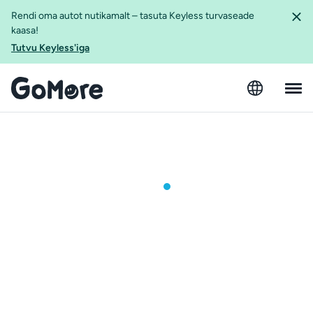
Rendi oma autot nutikamalt – tasuta Keyless turvaseade
kaasa!
Tutvu Keyless'iga