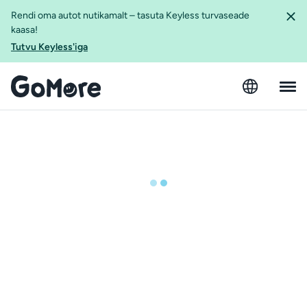
Rendi oma autot nutikamalt – tasuta Keyless turvaseade
kaasa!
Tutvu Keyless'iga