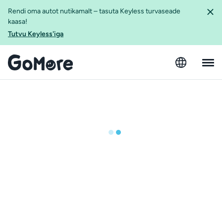
Rendi oma autot nutikamalt – tasuta Keyless turvaseade
kaasa!
Tutvu Keyless'iga