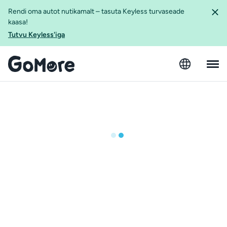
Rendi oma autot nutikamalt – tasuta Keyless turvaseade
kaasa!
Tutvu Keyless'iga