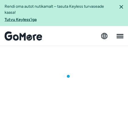
Rendi oma autot nutikamalt – tasuta Keyless turvaseade
kaasa!
Tutvu Keyless'iga