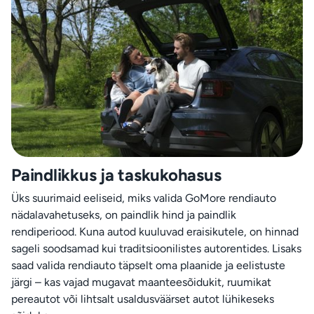
Paindlikkus ja taskukohasus
Üks suurimaid eeliseid, miks valida GoMore rendiauto
nädalavahetuseks, on paindlik hind ja paindlik
rendiperiood. Kuna autod kuuluvad eraisikutele, on hinnad
sageli soodsamad kui traditsioonilistes autorentides. Lisaks
saad valida rendiauto täpselt oma plaanide ja eelistuste
järgi – kas vajad mugavat maanteesõidukit, ruumikat
pereautot või lihtsalt usaldusväärset autot lühikeseks