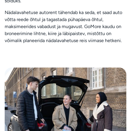
sõiduks.
Nädalavahetuse autorent tähendab ka seda, et saad auto
võtta reede õhtul ja tagastada pühapäeva õhtul,
maksimeerides vabadust ja mugavust. GoMore kaudu on
broneerimine lihtne, kiire ja läbipaistev, mistõttu on
võimalik planeerida nädalavahetuse reis viimase hetkeni.