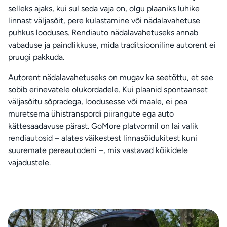
selleks ajaks, kui sul seda vaja on, olgu plaaniks lühike
linnast väljasõit, pere külastamine või nädalavahetuse
puhkus looduses. Rendiauto nädalavahetuseks annab
vabaduse ja paindlikkuse, mida traditsiooniline autorent ei
pruugi pakkuda.
Autorent nädalavahetuseks on mugav ka seetõttu, et see
sobib erinevatele olukordadele. Kui plaanid spontaanset
väljasõitu sõpradega, loodusesse või maale, ei pea
muretsema ühistranspordi piirangute ega auto
kättesaadavuse pärast. GoMore platvormil on lai valik
rendiautosid – alates väikestest linnasõidukitest kuni
suuremate pereautodeni –, mis vastavad kõikidele
vajadustele.