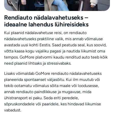
Rendiauto nädalavahetuseks –
ideaalne lahendus lühireisideks
Kui plaanid nädalavahetuse reisi, on rendiauto
nädalavahetuseks praktiline valik, mis annab võimaluse
avastada uusi kohti Eestis. Saad peatuda seal, kus soovid,
võtta kaasa kogu vajaliku pagasi ja nautida liikumist oma
tempos. GoMore platvormi kaudu renditud auto teeb kõik
need plaanid lihtsaks ja stressivabaks.
Lisaks võimaldab GoMore rendiauto nädalavahetuseks
planeerida spontaanset väljasõitu. Kui ilm muutub või
tekib ootamatu võimalus sõita maale või loodusesse,
annab rendiauto paindlikkuse ja mugavuse, mida
ühistransport ei paku. Seda eriti peredele,
sõpruskondadele või paaridele, kes hindavad liikumise
vabadust.