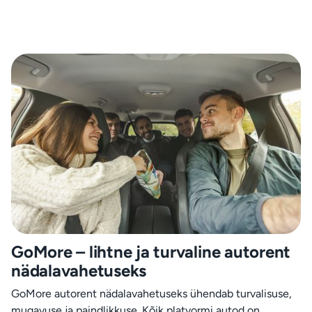
GoMore – lihtne ja turvaline autorent
nädalavahetuseks
GoMore autorent nädalavahetuseks ühendab turvalisuse,
mugavuse ja paindlikkuse. Kõik platvormi autod on